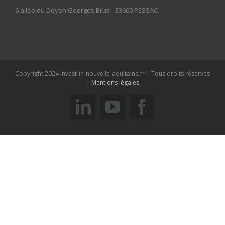
6 allée du Doyen Georges Brus - 33600 PESSAC
Copyright 2024 invest-in-nouvelle-aquitaine.fr | Tous droits réservés
|
Mentions légales
linkedin
youtube
facebook