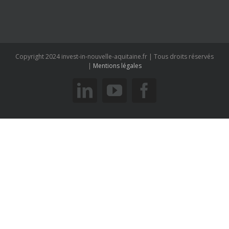
Copyright 2024 invest-in-nouvelle-aquitaine.fr | Tous droits réservés
|
Mentions légales
linkedin
youtube
facebook