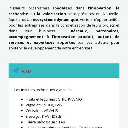
Plusieurs organismes spécialisés dans
l’innovation
,
la
recherche
ou
la valorisation
sont présents en Nouvelle-
Aquitaine. Un
écosystème
dynamique
, vecteur d’opportunités
pour les entreprises dans la concrétisation de leurs projets et
dans leur business !
Réseaux, partenaires,
accompagnement à l’innovation produit, autant de
services et expertises apportés
par ces acteurs pour
soutenir le développement de votre entreprise !
R&D
Les instituts techniques agricoles
Fruits et légumes : CTIFL, INVENIO
Vigne et vin : IFV, ISVV
Céréales : ARVALIS
Elevage : ITAVI, IDELE
Filière Biologique : ITAB
Huiles et protéines végétales : Terres Inovia