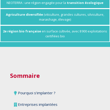
NEOTERRA : une région engagée pour la
transition écologique
Agriculture diversifiée
(viticulture, grandes cultures, silviculture,
maraichage, élevage)
2e région bio française
en surface cultivée, avec 8 900 exploitations
certifiées bio
Sommaire
Pourquoi s’implanter ?
Entreprises implantées