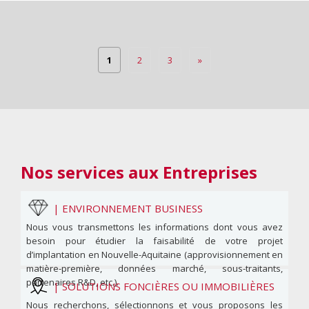
1
2
3
»
Nos services
aux Entreprises
|
ENVIRONNEMENT BUSINESS
Nous vous transmettons les informations dont vous avez
besoin pour étudier la faisabilité de votre projet
d’implantation en Nouvelle-Aquitaine (approvisionnement en
matière-première, données marché, sous-traitants,
partenaires R&D, etc.).
|
SOLUTIONS FONCIÈRES OU IMMOBILIÈRES
Nous recherchons, sélectionnons et vous proposons les