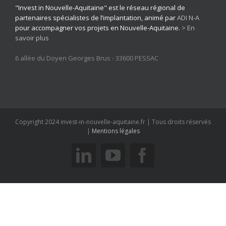
"Invest in Nouvelle-Aquitaine" est le réseau régional de
partenaires spécialistes de l’implantation, animé par
ADI N-A
pour accompagner vos projets en Nouvelle-Aquitaine.
> En
savoir plus
6 allée du Doyen Georges Brus - 33600 PESSAC
Copyright 2024 invest-in-nouvelle-aquitaine.fr | Tous droits réservés
|
Mentions légales
linkedin
youtube
facebook