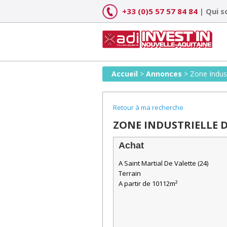
Skip
+33 (0)5 57 57 84 84
|
Qui 
to
content
Accueil
>
Annonces
>
Zone Indust
Retour à ma recherche
ZONE INDUSTRIELLE D
Achat
A Saint Martial De Valette (24)
Terrain
A partir de 10112m²