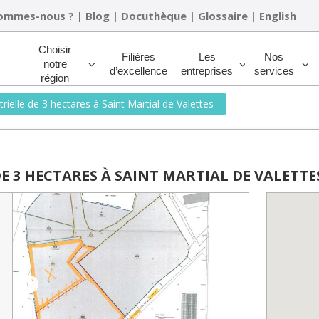
sommes-nous ?
|
Blog
|
Docuthèque
|
Glossaire
|
English
Rechercher
Choisir
Filières
Les
Nos
notre
d’excellence
entreprises
services
région
rielle de 3 hectares à Saint Martial de Valettes
E 3 HECTARES À SAINT MARTIAL DE VALETTE