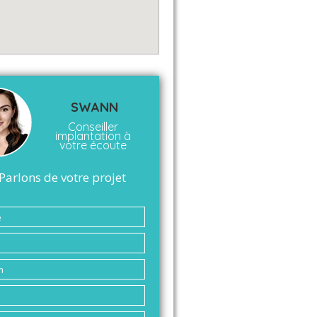
SWANN
Conseiller
implantation à
votre écoute
Parlons de votre projet