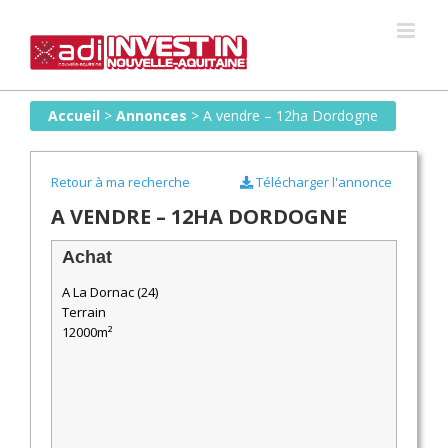
Skip
to
content
Accueil
>
Annonces
>
A vendre – 12ha Dordogne
Retour à ma recherche
Télécharger l'annonce
A VENDRE – 12HA DORDOGNE
Achat
A La Dornac (24)
Terrain
12000m²