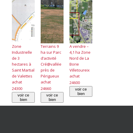
Zone
Terrains 9
A vendre –
Industrielle
ha sur Parc
4,1 ha Zone
de 3
d’activité
Nord de La
hectares à
Cré@vallée
Borie
Saint Martial
près de
Villetoureix
de Valettes
Périgueux
achat
achat
achat
24600
24300
24660
voir ce
bien
voir ce
voir ce
bien
bien