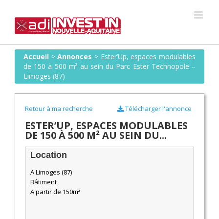
Skip
to
content
Accueil
>
Annonces
>
Ester’Up, espaces modulables
de 150 à 500 m² au sein du Parc Ester Technopole –
Limoges (87)
Retour à ma recherche
Télécharger l'annonce
ESTER’UP, ESPACES MODULABLES
DE 150 À 500 M² AU SEIN DU...
Location
A Limoges (87)
Bâtiment
A partir de 150m²