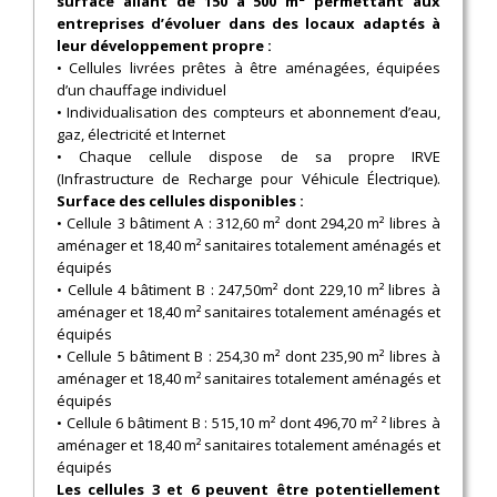
surface allant de 150 à 500 m² permettant aux
entreprises d’évoluer dans des locaux adaptés à
leur développement propre :
• Cellules livrées prêtes à être aménagées, équipées
d’un chauffage individuel
• Individualisation des compteurs et abonnement d’eau,
gaz, électricité et Internet
• Chaque cellule dispose de sa propre IRVE
(Infrastructure de Recharge pour Véhicule Électrique).
Surface des cellules disponibles :
• Cellule 3 bâtiment A : 312,60 m² dont 294,20 m² libres à
aménager et 18,40 m² sanitaires totalement aménagés et
équipés
• Cellule 4 bâtiment B : 247,50m² dont 229,10 m² libres à
aménager et 18,40 m² sanitaires totalement aménagés et
équipés
• Cellule 5 bâtiment B : 254,30 m² dont 235,90 m² libres à
aménager et 18,40 m² sanitaires totalement aménagés et
équipés
• Cellule 6 bâtiment B : 515,10 m² dont 496,70 m² ² libres à
aménager et 18,40 m² sanitaires totalement aménagés et
équipés
Les cellules 3 et 6 peuvent être potentiellement