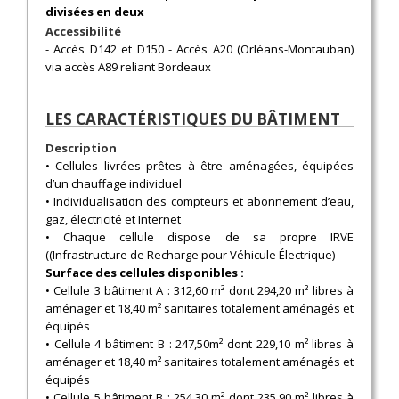
divisées en deux
Accessibilité
- Accès D142 et D150 - Accès A20 (Orléans-Montauban)
via accès A89 reliant Bordeaux
LES CARACTÉRISTIQUES DU BÂTIMENT
Description
• Cellules livrées prêtes à être aménagées, équipées
d’un chauffage individuel
• Individualisation des compteurs et abonnement d’eau,
gaz, électricité et Internet
• Chaque cellule dispose de sa propre IRVE
((Infrastructure de Recharge pour Véhicule Électrique)
Surface des cellules disponibles :
• Cellule 3 bâtiment A : 312,60 m² dont 294,20 m² libres à
aménager et 18,40 m² sanitaires totalement aménagés et
équipés
• Cellule 4 bâtiment B : 247,50m² dont 229,10 m² libres à
aménager et 18,40 m² sanitaires totalement aménagés et
équipés
• Cellule 5 bâtiment B : 254,30 m² dont 235,90 m² libres à