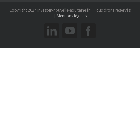
Copyright 2024 invest-in-nouvelle-aquitaine.fr | Tous droits réservés
|
Mentions légales
linkedin
youtube
facebook