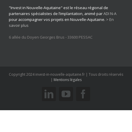
"Invest in Nouvelle-Aquitaine" est le réseau régional de
partenaires spécialistes de l’implantation, animé par
ADI N-A
pour accompagner vos projets en Nouvelle-Aquitaine.
> En
savoir plus
6 allée du Doyen Georges Brus - 33600 PESSAC
Copyright 2024 invest-in-nouvelle-aquitaine.fr | Tous droits réservés
|
Mentions légales
linkedin
youtube
facebook