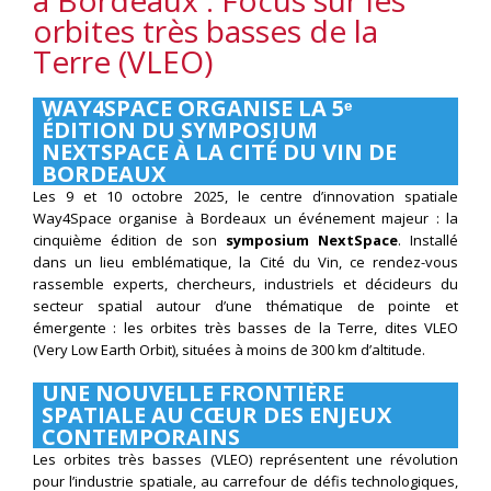
à Bordeaux : Focus sur les
orbites très basses de la
Terre (VLEO)
WAY4SPACE ORGANISE LA 5ᵉ
ÉDITION DU SYMPOSIUM
NEXTSPACE À LA CITÉ DU VIN DE
BORDEAUX
Les 9 et 10 octobre 2025, le centre d’innovation spatiale
Way4Space organise à Bordeaux un événement majeur : la
cinquième édition de son
symposium NextSpace
. Installé
dans un lieu emblématique, la Cité du Vin, ce rendez-vous
rassemble experts, chercheurs, industriels et décideurs du
secteur spatial autour d’une thématique de pointe et
émergente : les orbites très basses de la Terre, dites VLEO
(Very Low Earth Orbit), situées à moins de 300 km d’altitude.
UNE NOUVELLE FRONTIÈRE
SPATIALE AU CŒUR DES ENJEUX
CONTEMPORAINS
Les orbites très basses (VLEO) représentent une révolution
pour l’industrie spatiale, au carrefour de défis technologiques,