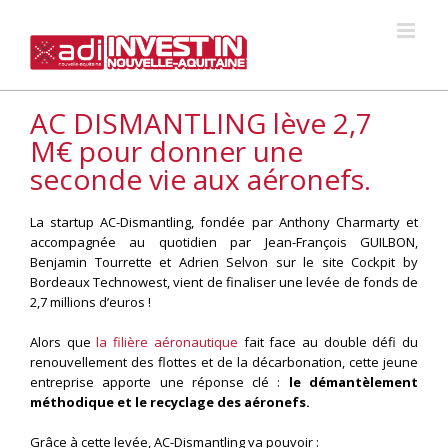
Skip
to
content
AC DISMANTLING lève 2,7
M€ pour donner une
seconde vie aux aéronefs.
La startup AC-Dismantling, fondée par Anthony Charmarty et
accompagnée au quotidien par Jean-François GUILBON,
Benjamin Tourrette et Adrien Selvon sur le site Cockpit by
Bordeaux Technowest, vient de finaliser une levée de fonds de
2,7 millions d’euros !
Alors que
la filière aéronautique
fait face au double défi du
renouvellement des flottes et de la décarbonation, cette jeune
entreprise apporte une réponse clé :
le démantèlement
méthodique et le recyclage des aéronefs.
Grâce à cette levée, AC-Dismantling va pouvoir :