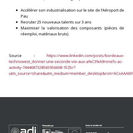
Accélérer son industrialisation sur le site de l’Aéroport de
Pau
Recruter 25 nouveaux talents sur 3 ans
Maximiser la valorisation des composants (pièces de
réemploi, matériaux bruts)
Source :
https://www.linkedin.com/posts/bordeaux-
technowest_donner-une-seconde-vie-aux-a%C3%A9ronefs-ac-
activity-7444687328565956608-1EZb/?
utm_source=share&utm_medium=member_desktop&rcm=ACoAAAI6Y