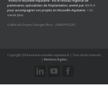
"Invest in Nouvelle-Aquitaine" est le réseau régional de
partenaires spécialistes de l’implantation, animé par
ADI N-A
pour accompagner vos projets en Nouvelle-Aquitaine.
> En
savoir plus
6 allée du Doyen Georges Brus - 33600 PESSAC
Copyright 2024 invest-in-nouvelle-aquitaine.fr | Tous droits réservés
|
Mentions légales
linkedin
youtube
facebook