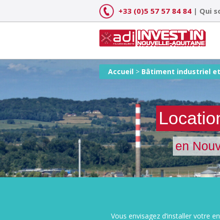
Skip
+33 (0)5 57 57 84 84
|
Qui 
to
content
Accueil
>
Bâtiment industriel et
Location
en Nouv
Vous envisagez d’installer votre e