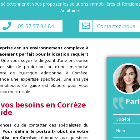
, sélectionner et vous proposer les solutions immobilières et foncière
Aquitaine.
05 57 57 84 84
Contactez-nous
treprise est un environnement complexe à
acement parfait pour la location requiert
Que vous soyez le dirigeant d’une entreprise
er site de production ou d’une entreprise
ntre de logistique additionnel à Corrèze,
mande une expertise spécifique, une analyse
minutieuse. Ce guide est élaboré pour vous
marche cruciale.
Parl
 vos besoins en Corrèze
lide
onces ou de contacter des spécialistes du
e.
Pour définir le portrait-robot de votre
 idéal en Corrèze
, répondez aux questions