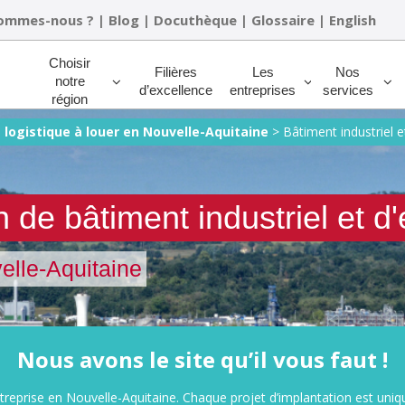
sommes-nous ?
|
Blog
|
Docuthèque
|
Glossaire
|
English
Rechercher
Choisir
Filières
Les
Nos
notre
d’excellence
entreprises
services
région
 logistique à louer en Nouvelle-Aquitaine
>
Bâtiment industriel e
 de bâtiment industriel et d
elle-Aquitaine
Nous avons le site qu’il vous faut !
ntreprise en Nouvelle-Aquitaine. Chaque projet d’implantation est uniq