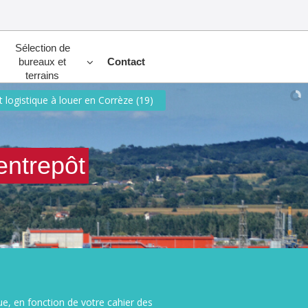
Sélection de
bureaux et
Contact
terrains
t logistique à louer en Corrèze (19)
'entrepôt
ue, en fonction de votre cahier des