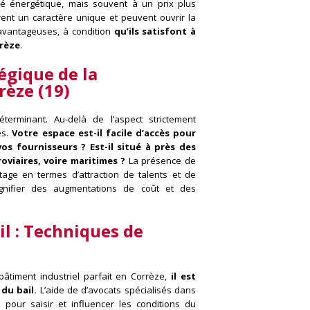
té énergétique, mais souvent à un prix plus
frent un caractère unique et peuvent ouvrir la
 avantageuses, à condition
qu’ils satisfont à
rrèze
.
tégique de
la
rèze (19)
éterminant. Au-delà de l’aspect strictement
ès.
Votre espace est-il facile d’accès pour
vos fournisseurs ? Est-il situé à près des
oviaires, voire maritimes ?
La présence de
age en termes d’attraction de talents et de
ignifier des augmentations de coût et des
l :
Techniques de
âtiment industriel parfait en Corrèze,
il est
du bail.
L’aide de d’avocats spécialisés dans
e pour saisir et influencer les conditions du