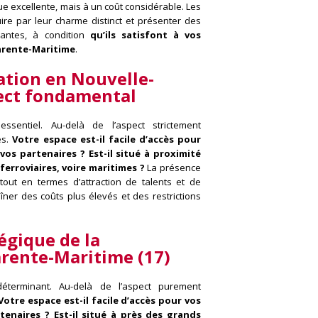
ue excellente, mais à un coût considérable. Les
re par leur charme distinct et présenter des
yantes, à condition
qu’ils satisfont à vos
arente-Maritime
.
sation en Nouvelle-
ect fondamental
essentiel. Au-delà de l’aspect strictement
ès.
Votre espace est-il facile d’accès pour
vos partenaires ? Est-il situé à proximité
ferroviaires, voire maritimes ?
La présence
out en termes d’attraction de talents et de
îner des coûts plus élevés et des restrictions
tégique de
la
arente-Maritime (17)
 déterminant. Au-delà de l’aspect purement
Votre espace est-il facile d’accès pour vos
tenaires ? Est-il situé à près des grands