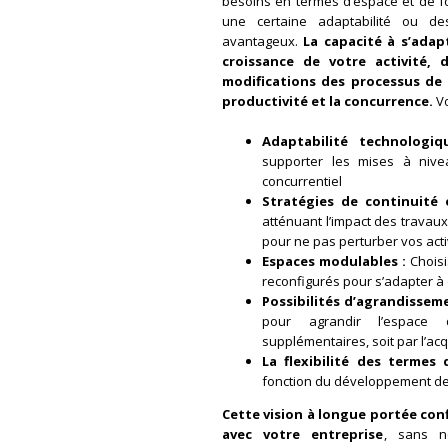
besoins en termes d’espace et de fo
une certaine adaptabilité ou de
avantageux.
La capacité à s’adap
croissance de votre activité, 
modifications des processus de t
productivité et la concurrence.
Vo
Adaptabilité technologiq
supporter les mises à nive
concurrentiel
Stratégies de continuité 
atténuant l’impact des travaux
pour ne pas perturber vos acti
Espaces modulables :
Choisi
reconfigurés pour s’adapter à
Possibilités d’agrandisseme
pour agrandir l’espace d
supplémentaires, soit par l’acq
La flexibilité des termes 
fonction du développement de
Cette vision à longue portée con
avec votre entreprise
, sans né