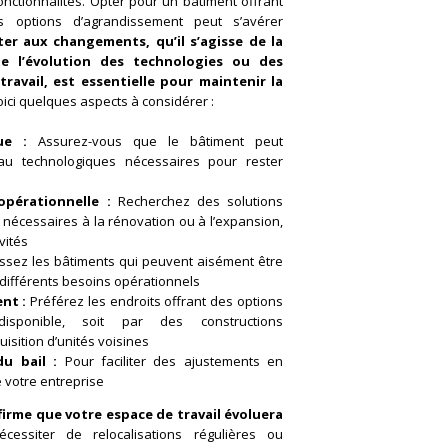
nctionnalités. Opter pour un bâtiment offrant
s options d’agrandissement peut s’avérer
ter aux changements, qu’il s’agisse de la
de l’évolution des technologies ou des
ravail, est essentielle pour maintenir la
ici quelques aspects à considérer :
ue :
Assurez-vous que le bâtiment peut
au technologiques nécessaires pour rester
opérationnelle :
Recherchez des solutions
 nécessaires à la rénovation ou à l’expansion,
vités
ssez les bâtiments qui peuvent aisément être
 différents besoins opérationnels
nt :
Préférez les endroits offrant des options
isponible, soit par des constructions
uisition d’unités voisines
du bail :
Pour faciliter des ajustements en
 votre entreprise
firme que votre espace de travail évoluera
cessiter de relocalisations régulières ou