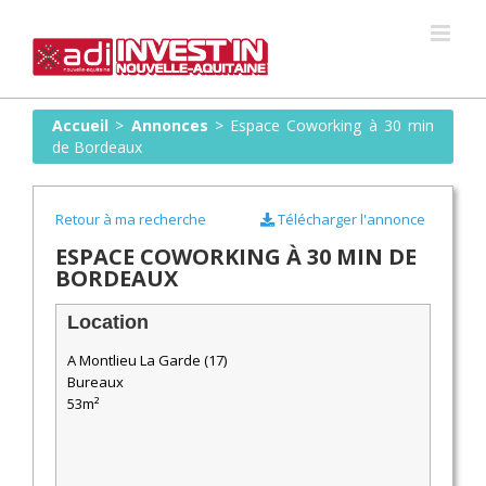
Skip
to
content
Accueil
>
Annonces
>
Espace Coworking à 30 min
de Bordeaux
Retour à ma recherche
Télécharger l'annonce
ESPACE COWORKING À 30 MIN DE
BORDEAUX
Location
A Montlieu La Garde (17)
Bureaux
53m²