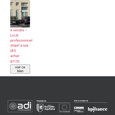
A vendre –
Local
professionnel
356m² à Isle
(87)
achat
87170
voir ce
bien