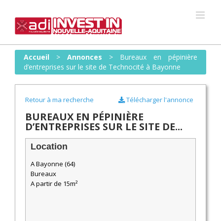
Skip
to
content
Accueil
>
Annonces
>
Bureaux en pépinière
d’entreprises sur le site de Technocité à Bayonne
Retour à ma recherche
Télécharger l'annonce
BUREAUX EN PÉPINIÈRE
D’ENTREPRISES SUR LE SITE DE...
Location
A Bayonne (64)
Bureaux
A partir de 15m²