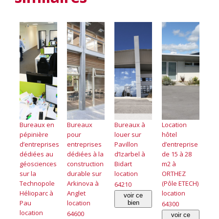
Bureaux en
Bureaux
Bureaux à
Location
pépinière
pour
louer sur
hôtel
d’entreprises
entreprises
Pavillon
d’entreprise
dédiées au
dédiées à la
d’Izarbel à
de 15 à 28
géosciences
construction
Bidart
m2 à
sur la
durable sur
location
ORTHEZ
Technopole
Arkinova à
(Pôle ETECH)
64210
Hélioparc à
Anglet
location
voir ce
Pau
location
bien
64300
location
64600
voir ce