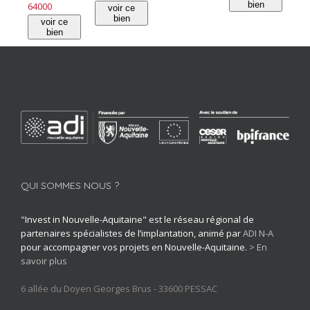
bien
64000
voir ce
bien
voir ce
bien
QUI SOMMES NOUS ?
"Invest in Nouvelle-Aquitaine" est le réseau régional de
partenaires spécialistes de l’implantation, animé par
ADI N-A
pour accompagner vos projets en Nouvelle-Aquitaine.
> En
savoir plus
6 allée du Doyen Georges Brus - 33600 PESSAC