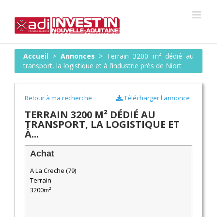
Skip
to
content
Accueil
>
Annonces
>
Terrain 3200 m² dédié au
transport, la logistique et à l’industrie près de Niort
Retour à ma recherche
Télécharger l'annonce
TERRAIN 3200 M² DÉDIÉ AU
TRANSPORT, LA LOGISTIQUE ET
À...
Achat
A La Creche (79)
Terrain
3200m²