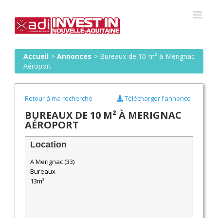
Skip
to
content
Accueil
>
Annonces
>
Bureaux de 10 m² à Merignac
Aéroport
Retour à ma recherche
Télécharger l'annonce
BUREAUX DE 10 M² À MERIGNAC
AÉROPORT
Location
A Merignac (33)
Bureaux
13m²