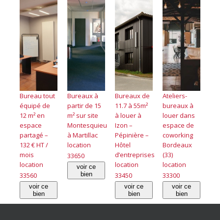
Bureau tout
Bureaux à
Bureaux de
Ateliers-
équipé de
partir de 15
11.7 à 55m²
bureaux à
12 m² en
m² sur site
à louer à
louer dans
espace
Montesquieu
Izon –
espace de
partagé –
à Martillac
Pépinière –
coworking
132 € HT /
location
Hôtel
Bordeaux
mois
d’entreprises
(33)
33650
location
location
location
voir ce
bien
33560
33450
33300
voir ce
voir ce
voir ce
bien
bien
bien