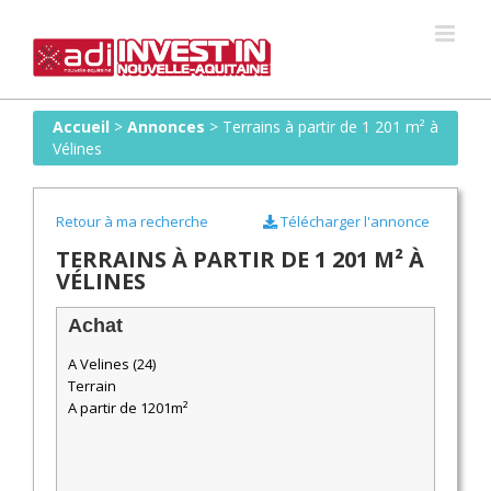
Skip
to
content
Accueil
>
Annonces
>
Terrains à partir de 1 201 m² à
Vélines
Retour à ma recherche
Télécharger l'annonce
TERRAINS À PARTIR DE 1 201 M² À
VÉLINES
Achat
A Velines (24)
Terrain
A partir de 1201m²