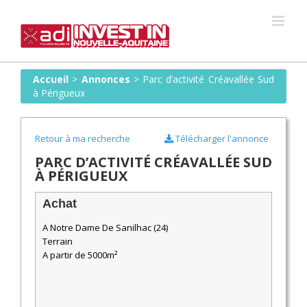
Skip
to
content
Accueil
>
Annonces
>
Parc d’activité Créavallée Sud
à Périgueux
Retour à ma recherche
Télécharger l'annonce
PARC D’ACTIVITÉ CRÉAVALLÉE SUD
À PÉRIGUEUX
Achat
A Notre Dame De Sanilhac (24)
Terrain
A partir de 5000m²