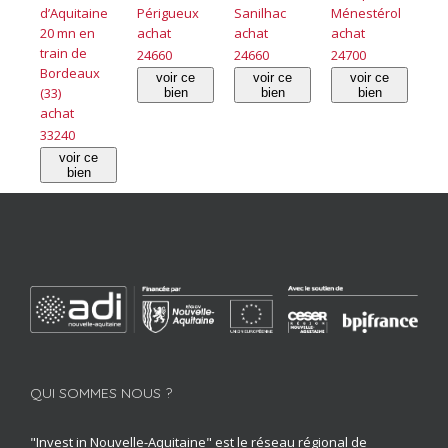
d’Aquitaine
Périgueux
Sanilhac
Ménestérol
20 mn en
achat
achat
achat
train de
24660
24660
24700
Bordeaux
voir ce
voir ce
voir ce
(33)
bien
bien
bien
achat
33240
voir ce
bien
QUI SOMMES NOUS ?
"Invest in Nouvelle-Aquitaine" est le réseau régional de