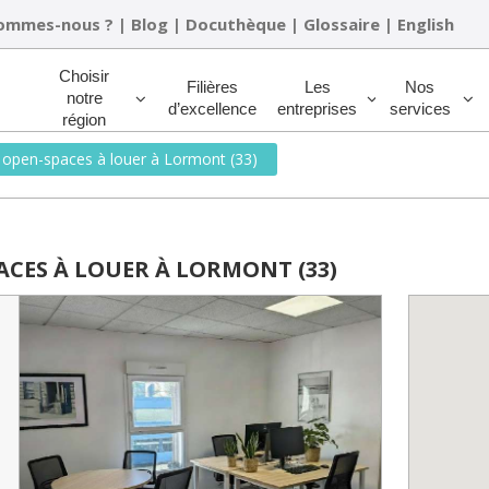
sommes-nous ?
|
Blog
|
Docuthèque
|
Glossaire
|
English
Rechercher
Choisir
Filières
Les
Nos
notre
d’excellence
entreprises
services
région
 open-spaces à louer à Lormont (33)
ACES À LOUER À LORMONT (33)