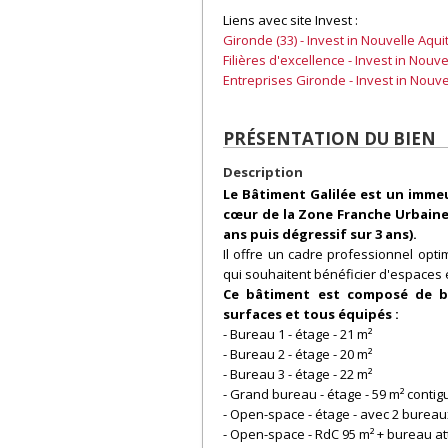
Liens avec site Invest :
Gironde (33) - Invest in Nouvelle Aqui
Filières d'excellence - Invest in Nouv
Entreprises Gironde - Invest in Nouve
PRÉSENTATION DU BIEN
Description
Le Bâtiment Galilée est un imme
cœur de la Zone Franche Urbaine
ans puis dégressif sur 3 ans).
Il offre un cadre professionnel opti
qui souhaitent bénéficier d'espaces 
Ce bâtiment est composé de bu
surfaces et tous équipés :
- Bureau 1 - étage - 21 m²
- Bureau 2 - étage - 20 m²
- Bureau 3 - étage - 22 m²
- Grand bureau - étage - 59 m² conti
- Open-space - étage - avec 2 bureaux
- Open-space - RdC 95 m² + bureau at