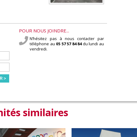
POUR NOUS JOINDRE...
N’hésitez pas à nous contacter par
téléphone au
05 57 57 84 84
du lundi au
vendredi.
R >
ités similaires