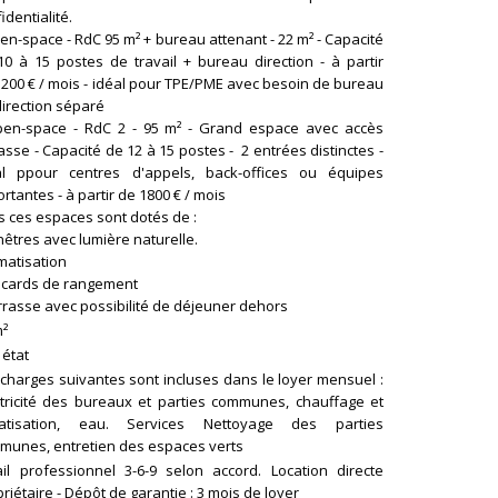
identialité.
en-space - RdC 95 m² + bureau attenant - 22 m² - Capacité
10 à 15 postes de travail + bureau direction - à partir
1200 € / mois - idéal pour TPE/PME avec besoin de bureau
direction séparé
pen-space - RdC 2 - 95 m² - Grand espace avec accès
asse - Capacité de 12 à 15 postes - 2 entrées distinctes -
al ppour centres d'appels, back-offices ou équipes
rtantes - à partir de 1800 € / mois
s ces espaces sont dotés de :
nêtres avec lumière naturelle.
imatisation
lacards de rangement
rrasse avec possibilité de déjeuner dehors
m²
 état
 charges suivantes sont incluses dans le loyer mensuel :
ctricité des bureaux et parties communes, chauffage et
matisation, eau. Services Nettoyage des parties
munes, entretien des espaces verts
ail professionnel 3-6-9 selon accord. Location directe
riétaire - Dépôt de garantie : 3 mois de loyer