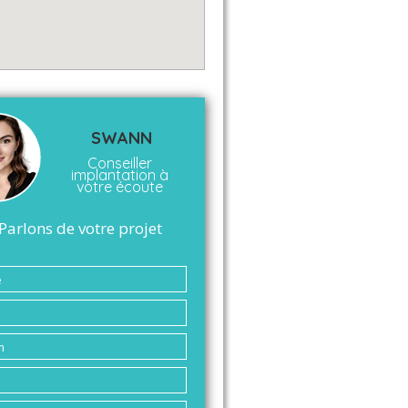
SWANN
Conseiller
implantation à
votre écoute
Parlons de votre projet