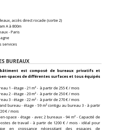
deaux, accès direct rocade (sortie 2)
Tram A à 800m
aux - Paris
pagne
s services
ES BUREAUX
bâtiment est composé de bureaux privatifs et
pen-spaces de différentes surfaces et tous équipés
reau 1 - étage - 21 m² - à partir de 255 € / mois
reau 2 - étage - 20 m² - à partir de 250 € / mois
reau 3 - étage - 22 m² - à partir de 270 € / mois
and bureau - étage - 59 m² contigu au bureau 3 - à partir
20 € / mois
pen-space - étage - avec 2 bureaux - 94 m² - Capacité de
ostes de travail - à partir de 1200 € / mois - idéal pour
ipe en croissance nécessitant des espaces de