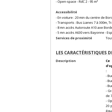
- Open-space - RdC 2 - 95 m²
Accessibilité
- En voiture : 20 min du centre de Bor
- Transports : Bus Lianes 7 à 300m, 
- 8 mn accès Autoroute A10 axe Borde
- 5 mn accès A630 vers Bayonne - Es
Services de proximité
Tou
LES CARACTÉRISTIQUES D
Description
Ce 
d'o
:
- Bu
- Bu
- Bu
- Gr
de 7
- O
20 p
équ