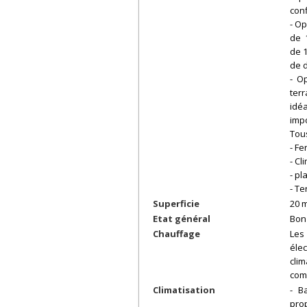
conf
- Op
de 
de 
de 
- O
terr
idé
impo
Tou
- Fe
- Cl
- p
- Te
Superficie
20 
Etat général
Bon
Chauffage
Les
éle
cli
com
Climatisation
- B
prop