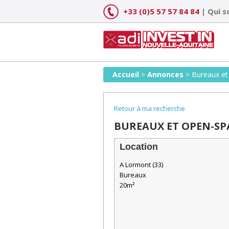
Skip
+33 (0)5 57 57 84 84
|
Qui 
to
content
Accueil
>
Annonces
>
Bureaux et
Retour à ma recherche
BUREAUX ET OPEN-SP
Location
A Lormont (33)
Bureaux
20m²