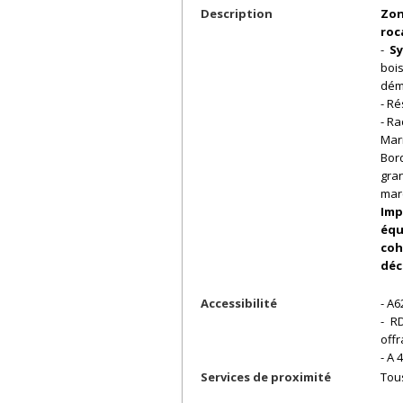
Description
Zon
roc
-
Sy
boi
dém
- Ré
- Ra
Mar
Bor
gra
mar
Im
équ
coh
déc
Accessibilité
- A6
- R
off
- A 
Services de proximité
Tou