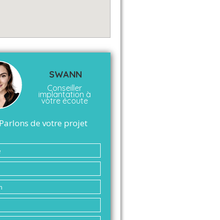
SWANN
Conseiller
implantation à
votre écoute
Parlons de votre projet