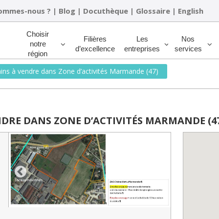
sommes-nous ?
|
Blog
|
Docuthèque
|
Glossaire
|
English
Rechercher
Choisir
Filières
Les
Nos
notre
d’excellence
entreprises
services
région
ains à vendre dans Zone d’activités Marmande (47)
NDRE DANS ZONE D’ACTIVITÉS MARMANDE (4