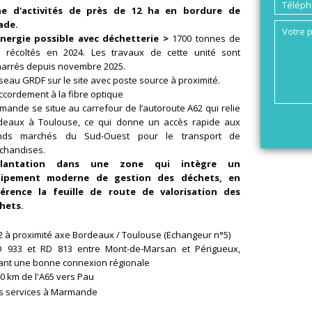
e d'activités de près de 12 ha en bordure de
ade.
nergie possible avec déchetterie >
1700 tonnes de
s récoltés en 2024. Les travaux de cette unité sont
arrés depuis novembre 2025.
seau GRDF sur le site avec poste source à proximité.
ccordement à la fibre optique
mande se situe au carrefour de l’autoroute A62 qui relie
deaux à Toulouse, ce qui donne un accès rapide aux
nds marchés du Sud-Ouest pour le transport de
chandises.
plantation dans une zone qui intègre un
ipement moderne de gestion des déchets, en
érence la feuille de route de valorisation des
hets.
2 à proximité axe Bordeaux / Toulouse (Echangeur n°5)
D 933 et RD 813 entre Mont-de-Marsan et Périgueux,
rant une bonne connexion régionale
40 km de l'A65 vers Pau
s services à Marmande