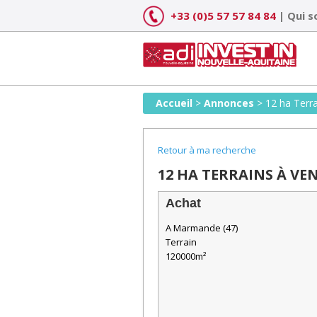
Skip
+33 (0)5 57 57 84 84
|
Qui 
to
content
Accueil
>
Annonces
>
12 ha Terr
Retour à ma recherche
12 HA TERRAINS À VE
Achat
A Marmande (47)
Terrain
120000m²