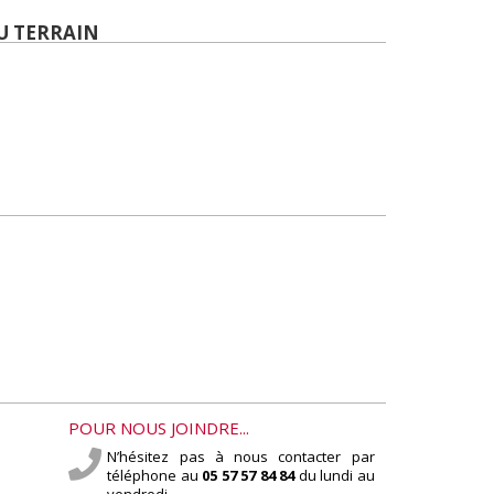
U TERRAIN
POUR NOUS JOINDRE...
N’hésitez pas à nous contacter par
téléphone au
05 57 57 84 84
du lundi au