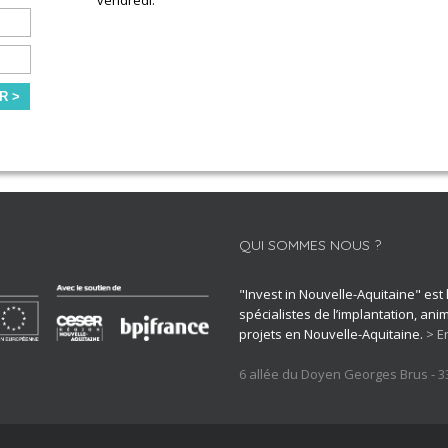
vendredi.
R >
QUI SOMMES NOUS ?
"Invest in Nouvelle-Aquitaine" est
spécialistes de l’implantation, an
projets en Nouvelle-Aquitaine.
> E
6 allée du Doyen Georges Brus - 