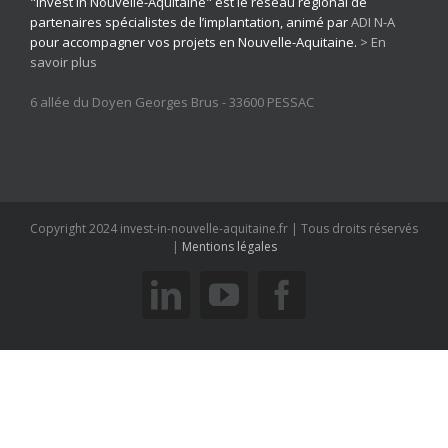
"Invest in Nouvelle-Aquitaine" est le réseau régional de
partenaires spécialistes de l’implantation, animé par
ADI N-A
pour accompagner vos projets en Nouvelle-Aquitaine.
> En
savoir plus
6 allée du Doyen Georges Brus - 33600 PESSAC
Copyright 2024 invest-in-nouvelle-aquitaine.fr | Tous droits réservés
|
Mentions légales
linkedin
youtube
facebook