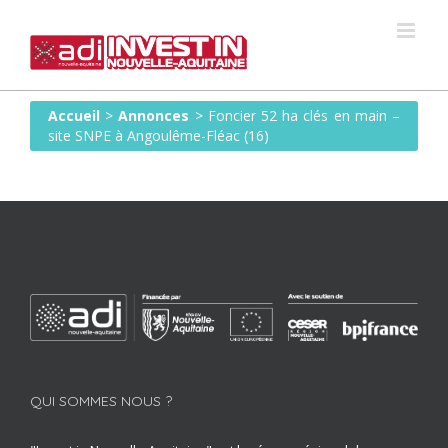
Skip
to
content
Accueil
>
Annonces
>
Foncier 52 ha clés en main –
site SNPE à Angoulême-Fléac (16)
QUI SOMMES NOUS ?