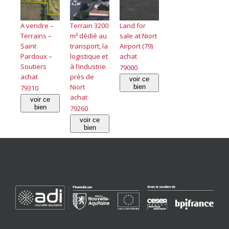
A vendre –
Terrain 3200
Land for
Terrains –
m² dédié au
sale at Niort
Saint
transport, la
Airport (79)
Pardoux –
logistique et
achat
Soutiers
à l’industrie
79000
achat
près de
voir ce
Niort
bien
79310
achat
voir ce
bien
79260
voir ce
bien