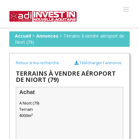
Skip
to
content
Accueil
>
Annonces
>
Terrains à vendre aéroport de
Niort (79)
Retour à ma recherche
Télécharger l'annonce
TERRAINS À VENDRE AÉROPORT
DE NIORT (79)
Achat
A Niort (79)
Terrain
4000m²