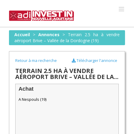
Skip
to
content
Accueil
>
Annonces
>
Terrain 2.5 ha à vendre
aéroport Brive – Vallée de la Dordogne (19)
Retour à ma recherche
Télécharger l'annonce
TERRAIN 2.5 HA À VENDRE
AÉROPORT BRIVE – VALLÉE DE LA...
Achat
A Nespouls (19)