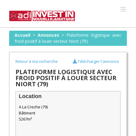
Skip
to
content
Accueil
>
Annonces
>
Plateforme logistique avec
froid positif à louer secteur Niort (79)
Retour à ma recherche
Télécharger l'annonce
PLATEFORME LOGISTIQUE AVEC
FROID POSITIF À LOUER SECTEUR
NIORT (79)
Location
A La Creche (79)
Bâtiment
5267m²