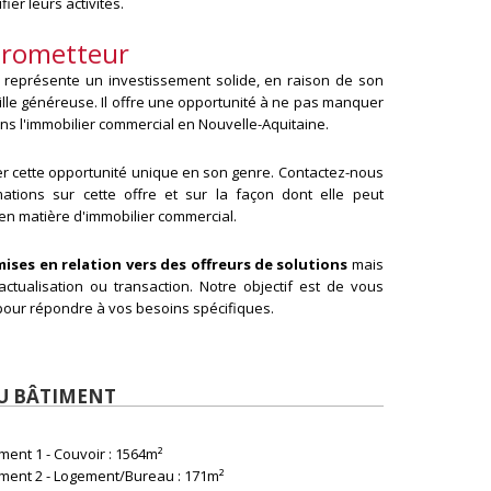
ier leurs activités.
prometteur
u représente un investissement solide, en raison de son
lle généreuse. Il offre une opportunité à ne pas manquer
ans l'immobilier commercial en Nouvelle-Aquitaine.
 cette opportunité unique en son genre. Contactez-nous
ations sur cette offre et sur la façon dont elle peut
en matière d'immobilier commercial.
mises en relation vers des offreurs de solutions
mais
ctualisation ou transaction. Notre objectif est de vous
e pour répondre à vos besoins spécifiques.
DU BÂTIMENT
ment 1 - Couvoir : 1564m²
iment 2 - Logement/Bureau : 171m²