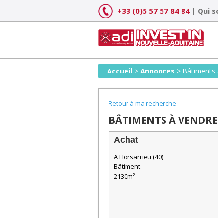
Skip
+33 (0)5 57 57 84 84
|
Qui 
to
content
Accueil
>
Annonces
>
Bâtiments 
Retour à ma recherche
BÂTIMENTS À VENDRE 
Achat
A Horsarrieu (40)
Bâtiment
2130m²