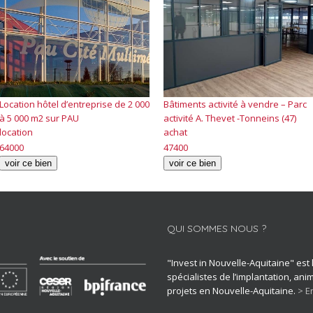
Location hôtel d’entreprise de 2 000
Bâtiments activité à vendre – Parc
à 5 000 m2 sur PAU
activité A. Thevet -Tonneins (47)
location
achat
64000
47400
voir ce bien
voir ce bien
QUI SOMMES NOUS ?
"Invest in Nouvelle-Aquitaine" est
spécialistes de l’implantation, an
projets en Nouvelle-Aquitaine.
> E