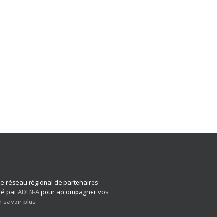
 le réseau régional de partenaires
imé par
ADI N-A
pour accompagner vos
n savoir plus