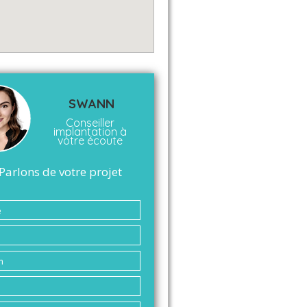
SWANN
Conseiller
implantation à
votre écoute
Parlons de votre projet