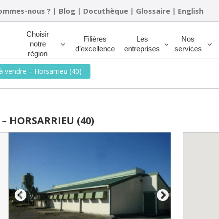
sommes-nous ?
|
Blog
|
Docuthèque
|
Glossaire
|
English
Rechercher
Choisir
Filières
Les
Nos
notre
d’excellence
entreprises
services
région
à vendre – Horsarrieu (40)
– HORSARRIEU (40)