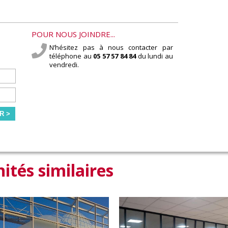
POUR NOUS JOINDRE...
N’hésitez pas à nous contacter par
téléphone au
05 57 57 84 84
du lundi au
vendredi.
R >
ités similaires