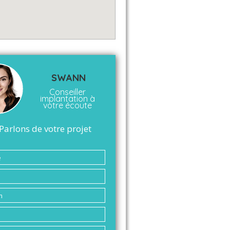
SWANN
Conseiller
implantation à
votre écoute
Parlons de votre projet