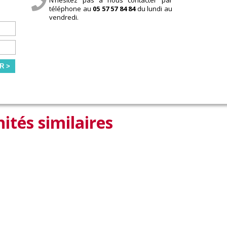
téléphone au
05 57 57 84 84
du lundi au
vendredi.
R >
ités similaires