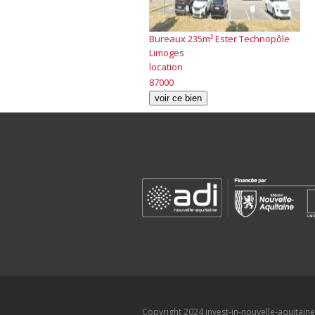
Bureaux 235m² Ester Technopôle
Limoges
location
87000
voir ce bien
Copyright 2024 invest-in-nouvelle-aquitaine