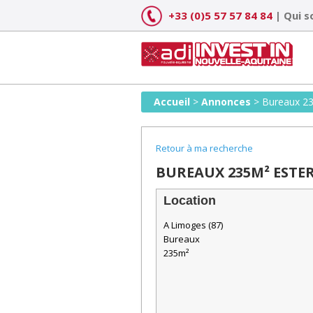
Skip
+33 (0)5 57 57 84 84
|
Qui 
to
content
Accueil
>
Annonces
>
Bureaux 2
Retour à ma recherche
BUREAUX 235M² ESTE
Location
A Limoges (87)
Bureaux
235m²