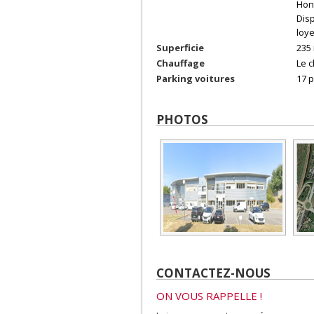
Hon
Disp
loy
Superficie
235
Chauffage
Le c
Parking voitures
17 p
PHOTOS
CONTACTEZ-NOUS
ON VOUS RAPPELLE !