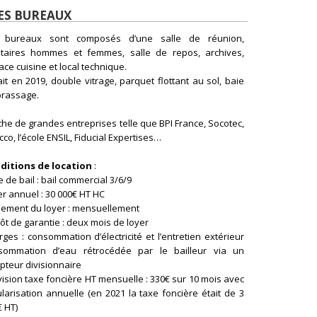
ES BUREAUX
 bureaux sont composés d’une salle de réunion,
itaires hommes et femmes, salle de repos, archives,
ce cuisine et local technique.
it en 2019, double vitrage, parquet flottant au sol, baie
brassage.
he de grandes entreprises telle que BPI France, Socotec,
co, l’école ENSIL, Fiducial Expertises…
ditions de location
:
 de bail : bail commercial 3/6/9
r annuel : 30 000€ HT HC
lement du loyer : mensuellement
t de garantie : deux mois de loyer
ges : consommation d’électricité et l’entretien extérieur
sommation d’eau rétrocédée par le bailleur via un
pteur divisionnaire
ision taxe foncière HT mensuelle : 330€ sur 10 mois avec
larisation annuelle (en 2021 la taxe foncière était de 3
 HT)