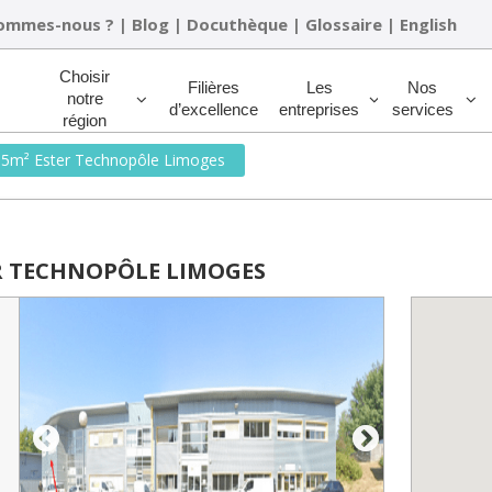
sommes-nous ?
|
Blog
|
Docuthèque
|
Glossaire
|
English
Rechercher
Choisir
Filières
Les
Nos
notre
d’excellence
entreprises
services
région
35m² Ester Technopôle Limoges
R TECHNOPÔLE LIMOGES