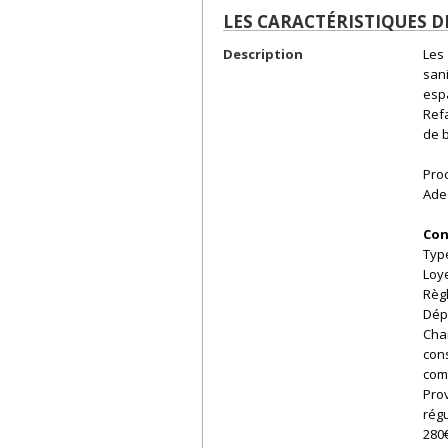
LES CARACTÉRISTIQUES D
Description
Les
san
espa
Refa
de 
Proc
Adec
Con
Type
Loye
Règ
Dépô
Char
con
com
Prov
régu
280€