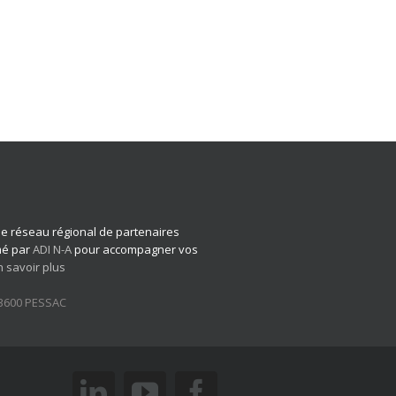
 le réseau régional de partenaires
imé par
ADI N-A
pour accompagner vos
n savoir plus
33600 PESSAC
linkedin
youtube
facebook