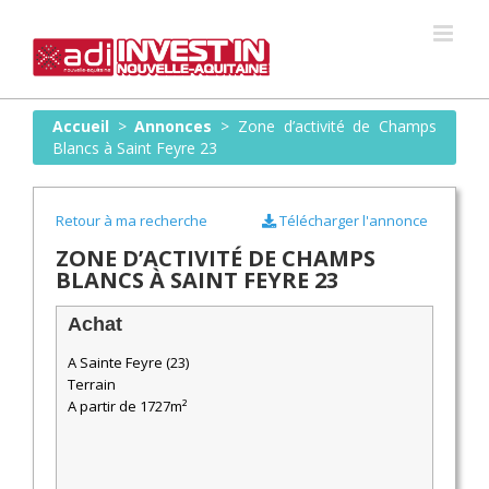
Skip
to
content
Accueil
>
Annonces
>
Zone d’activité de Champs
Blancs à Saint Feyre 23
Retour à ma recherche
Télécharger l'annonce
ZONE D’ACTIVITÉ DE CHAMPS
BLANCS À SAINT FEYRE 23
Achat
A Sainte Feyre (23)
Terrain
A partir de 1727m²