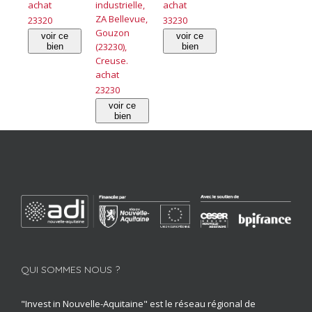
achat
industrielle,
achat
ZA Bellevue,
23320
33230
Gouzon
voir ce
voir ce
(23230),
bien
bien
Creuse.
achat
23230
voir ce
bien
QUI SOMMES NOUS ?
"Invest in Nouvelle-Aquitaine" est le réseau régional de