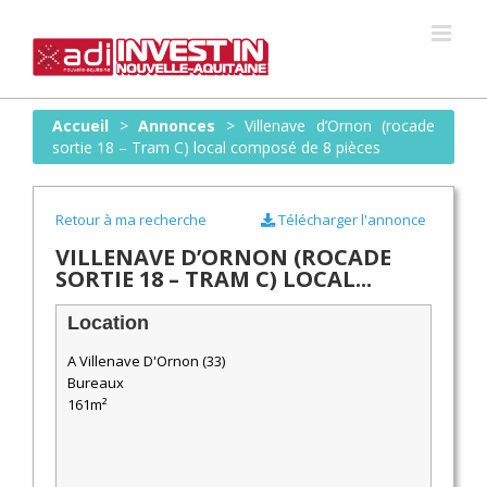
Skip
to
content
Accueil
>
Annonces
>
Villenave d’Ornon (rocade
sortie 18 – Tram C) local composé de 8 pièces
Retour à ma recherche
Télécharger l'annonce
VILLENAVE D’ORNON (ROCADE
SORTIE 18 – TRAM C) LOCAL...
Location
A Villenave D'Ornon (33)
Bureaux
161m²