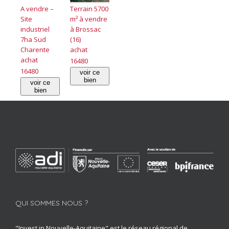
A vendre –
Terrain 5700
Site
m² à vendre
industriel
à Brossac
7ha Sud
(16)
Charente
achat
achat
16480
16480
voir ce
bien
voir ce
bien
QUI SOMMES NOUS ?
"Invest in Nouvelle-Aquitaine" est le réseau régional de