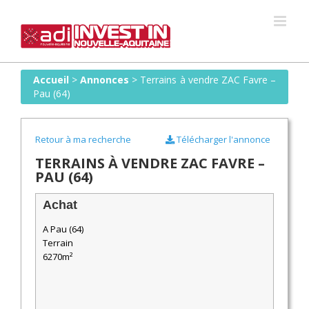
Skip
to
content
Accueil
>
Annonces
>
Terrains à vendre ZAC Favre –
Pau (64)
Retour à ma recherche
Télécharger l'annonce
TERRAINS À VENDRE ZAC FAVRE –
PAU (64)
Achat
A Pau (64)
Terrain
6270m²