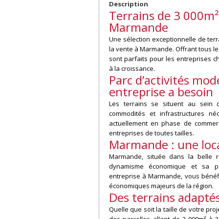
Description
Terrains de 3 000m²
Marmande
Une sélection exceptionnelle de terr
la vente à Marmande. Offrant tous le
sont parfaits pour les entreprises 
à la croissance.
Parc d’activités mod
entreprise a besoin
Les terrains se situent au sein d
commodités et infrastructures néc
actuellement en phase de commercia
entreprises de toutes tailles.
Marmande : une loca
Marmande, située dans la belle r
dynamisme économique et sa posi
entreprise à Marmande, vous bénéfic
économiques majeurs de la région.
Des terrains adaptés
Quelle que soit la taille de votre pr
des parcelles allant de 3 000m² à 3