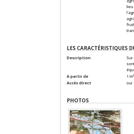
agr
lie
l'ag
agr
fru
tran
LES CARACTÉRISTIQUES D
Description
Sur
son
équ
A partir de
1 m²
Accès direct
oui
PHOTOS