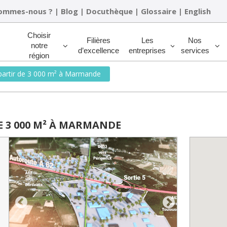
sommes-nous ?
|
Blog
|
Docuthèque
|
Glossaire
|
English
Rechercher
Choisir
Filières
Les
Nos
notre
d’excellence
entreprises
services
région
 partir de 3 000 m² à Marmande
E 3 000 M² À MARMANDE