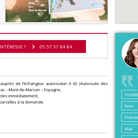
INTÉRESSE ?
05 57 57 84 84
auprès de l’échangeur autoroutier A 62 (Autoroute des
erac – Mont-de-Marsan – Espagne,
bles immédiatement,
parcelles à la demande.