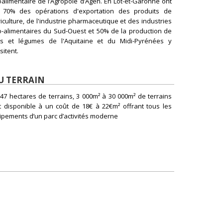
oalimentaire de l’Agropole d’Agen. En Lot-et-Garonne ont
u 70% des opérations d'exportation des produits de
riculture, de l'industrie pharmaceutique et des industries
o-alimentaires du Sud-Ouest et 50% de la production de
its et légumes de l'Aquitaine et du Midi-Pyrénées y
sitent.
U TERRAIN
 47 hectares de terrains, 3 000m² à 30 000m² de terrains
t disponible à un coût de 18€ à 22€m² offrant tous les
ipements d’un parc d’activités moderne