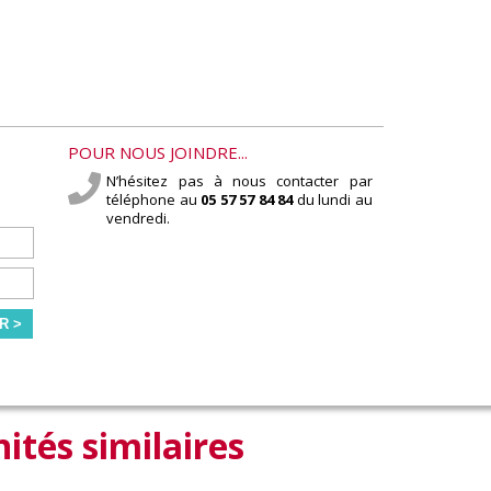
POUR NOUS JOINDRE...
N’hésitez pas à nous contacter par
téléphone au
05 57 57 84 84
du lundi au
vendredi.
R >
ités similaires