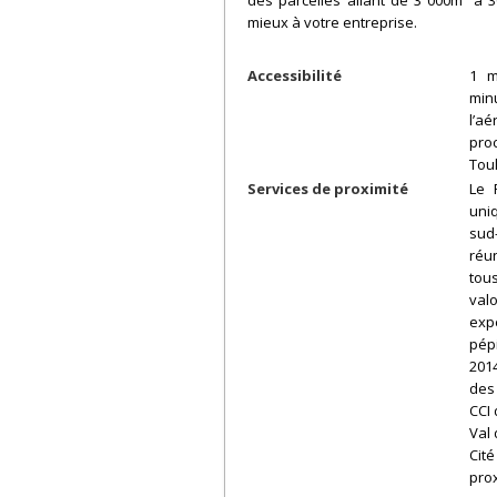
mieux à votre entreprise.
Accessibilité
1 m
min
l’a
pro
Tou
Services de proximité
Le 
uni
sud
réu
tou
val
exp
pép
201
des
CCI
Val 
Cit
pro