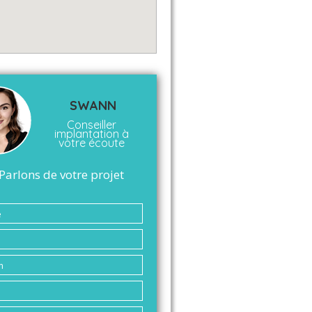
SWANN
Conseiller
implantation à
votre écoute
Parlons de votre projet