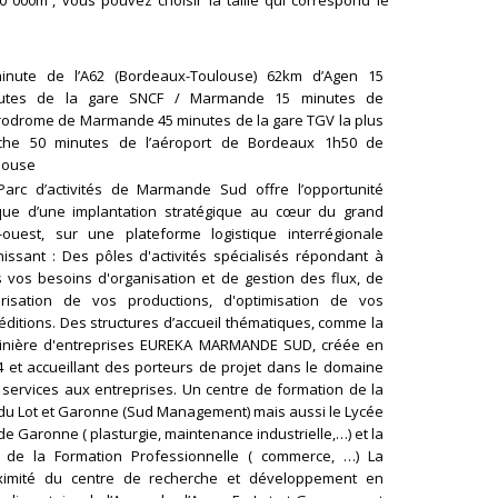
inute de l’A62 (Bordeaux-Toulouse) 62km d’Agen 15
utes de la gare SNCF / Marmande 15 minutes de
érodrome de Marmande 45 minutes de la gare TGV la plus
che 50 minutes de l’aéroport de Bordeaux 1h50 de
louse
Parc d’activités de Marmande Sud offre l’opportunité
que d’une implantation stratégique au cœur du grand
-ouest, sur une plateforme logistique interrégionale
nissant : Des pôles d'activités spécialisés répondant à
s vos besoins d'organisation et de gestion des flux, de
orisation de vos productions, d'optimisation de vos
éditions. Des structures d’accueil thématiques, comme la
inière d'entreprises EUREKA MARMANDE SUD, créée en
4 et accueillant des porteurs de projet dans le domaine
 services aux entreprises. Un centre de formation de la
 du Lot et Garonne (Sud Management) mais aussi le Lycée
de Garonne ( plasturgie, maintenance industrielle,…) et la
é de la Formation Professionnelle ( commerce, …) La
ximité du centre de recherche et développement en