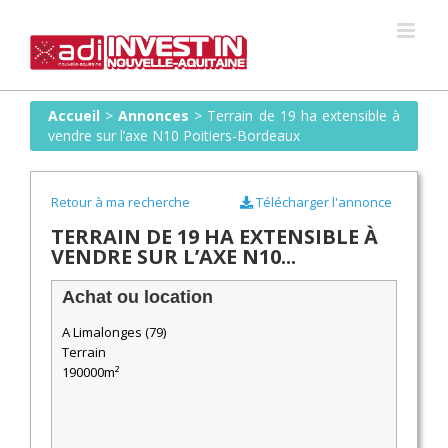
Skip
to
content
Accueil
>
Annonces
>
Terrain de 19 ha extensible à
vendre sur l’axe N10 Poitiers-Bordeaux
Retour à ma recherche
Télécharger l'annonce
TERRAIN DE 19 HA EXTENSIBLE À
VENDRE SUR L’AXE N10...
Achat ou location
A Limalonges (79)
Terrain
190000m²