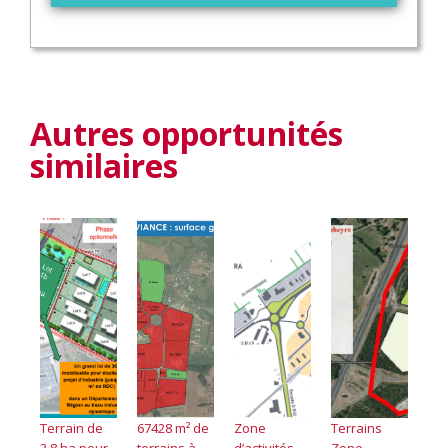
Autres opportunités
similaires
Terrain de
67428 m² de
Zone
Terrains
3,8 ha pour
terrains à
d’activités
Zone