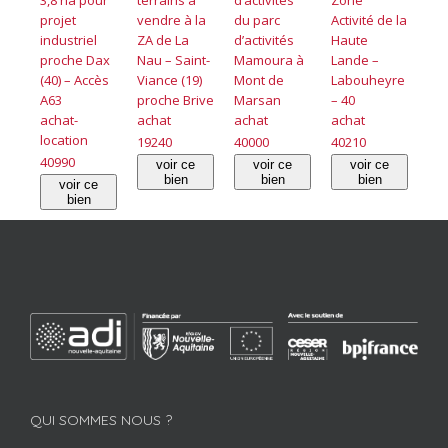
projet
vendre à la
du parc
Activité de la
industriel
ZA de La
d’activités
Haute
proche Dax
Nau – Saint-
Mamoura à
Lande –
(40) – Accès
Viance (19)
Mont de
Labouheyre
A63
proche Brive
Marsan
– 40
achat-
achat
achat
achat
location
19240
40000
40210
40990
voir ce
voir ce
voir ce
bien
bien
bien
voir ce
bien
QUI SOMMES NOUS ?