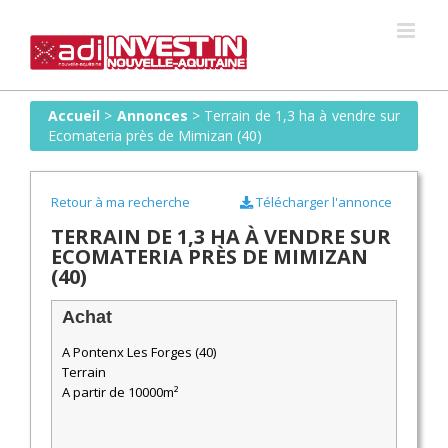
Skip
to
content
Accueil
>
Annonces
>
Terrain de 1,3 ha à vendre sur
Ecomateria près de Mimizan (40)
Retour à ma recherche
Télécharger l'annonce
TERRAIN DE 1,3 HA À VENDRE SUR
ECOMATERIA PRÈS DE MIMIZAN
(40)
Achat
A Pontenx Les Forges (40)
Terrain
A partir de 10000m²