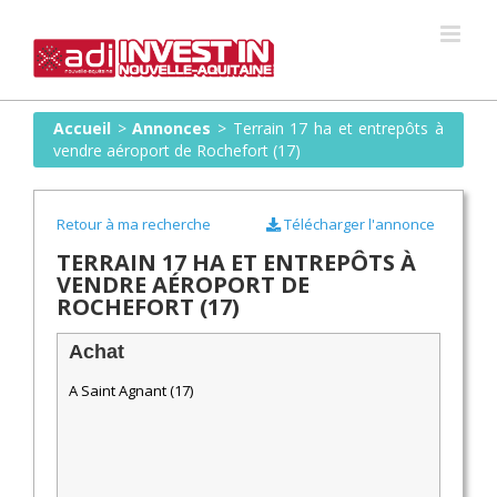
Skip
to
content
Accueil
>
Annonces
>
Terrain 17 ha et entrepôts à
vendre aéroport de Rochefort (17)
Retour à ma recherche
Télécharger l'annonce
TERRAIN 17 HA ET ENTREPÔTS À
VENDRE AÉROPORT DE
ROCHEFORT (17)
Achat
A Saint Agnant (17)