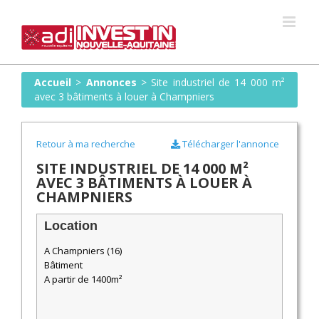
Skip
to
content
Accueil
>
Annonces
>
Site industriel de 14 000 m²
avec 3 bâtiments à louer à Champniers
Retour à ma recherche
Télécharger l'annonce
SITE INDUSTRIEL DE 14 000 M²
AVEC 3 BÂTIMENTS À LOUER À
CHAMPNIERS
Location
A Champniers (16)
Bâtiment
A partir de 1400m²