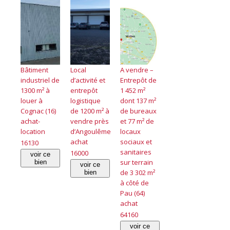
Bâtiment
Local
A vendre –
industriel de
d’activité et
Entrepôt de
1300 m² à
entrepôt
1 452 m²
louer à
logistique
dont 137 m²
Cognac (16)
de 1200 m² à
de bureaux
achat-
vendre près
et 77 m² de
location
d’Angoulême
locaux
achat
sociaux et
16130
sanitaires
16000
voir ce
sur terrain
bien
voir ce
de 3 302 m²
bien
à côté de
Pau (64)
achat
64160
voir ce