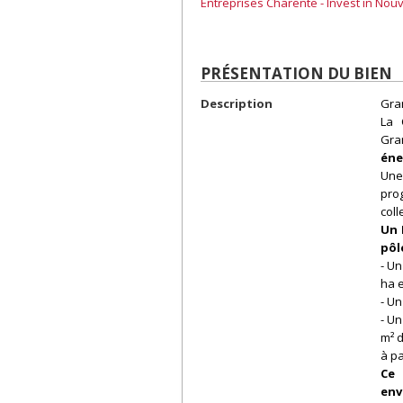
Entreprises Charente - Invest in Nouv
PRÉSENTATION DU BIEN
Description
Gra
La 
Gra
éne
Une
pro
coll
Un 
pôl
- Un
ha e
- Un
- Un
m² d
à pa
Ce
env