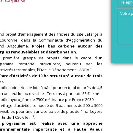
elle-Aquitaine
nd projet d'aménagement des friches du site Lafarge à
Couronne, dans la Communauté d'Agglomération du
nd Angoulême.
Projet bas carbone autour des
rgies renouvelables et décarbonation.
 première grappe de projets dans le cadre d'un
gramme territorial structurant, soutenu par les
ectivités territoriales, l'Etat, le Département, l'ADEME.
Parc d'Activités de 10 ha structuré autour de trois
es :
 pôle industriel de lots à bâtir pour un total de près de 4,5
n un seul lot ou divisible - Terrains à partir de 55 € le m²
 pôle hydrogène de 7500 m² financé par France 2030.
 village d'activités composé de 9 bâtiments de 500 à 3000
ivisibles pour une surface au sol de plus de 1 ha. Loyers
rtir de 1 050 € le m².
 programme est réalisé avec une approche
ironnementale importante et à Haute Valeur