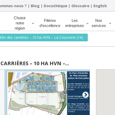
sommes-nous ?
|
Blog
|
Docuthèque
|
Glossaire
|
English
Rechercher
Choisir
Filières
Les
Nos
notre
d’excellence
entreprises
services
région
vités des carrières – 10 ha HVN – La Couronne (16)
CARRIÈRES – 10 HA HVN –...