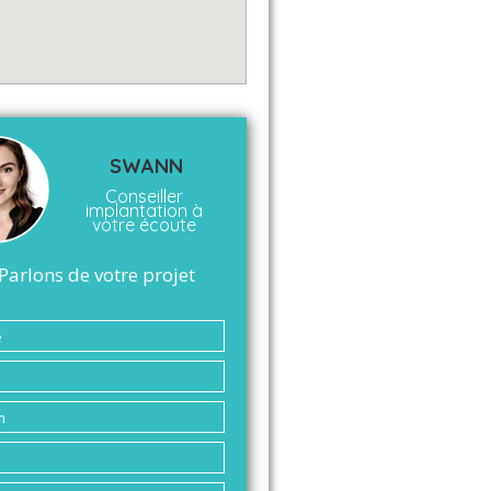
SWANN
Conseiller
implantation à
votre écoute
Parlons de votre projet