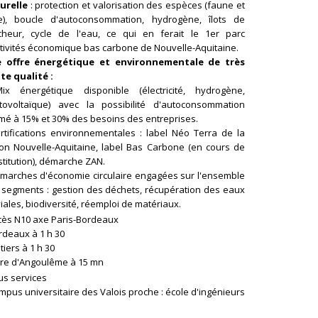
urelle
: protection et valorisation des espèces (faune et
re), boucle d'autoconsommation, hydrogène, îlots de
îcheur, cycle de l'eau, ce qui en ferait le 1er parc
ctivités économique bas carbone de Nouvelle-Aquitaine.
 offre énergétique et environnementale de très
te qualité :
ix énergétique disponible (électricité, hydrogène,
tovoltaïque) avec la possibilité d'autoconsommation
imé à 15% et 30% des besoins des entreprises.
ertifications environnementales : label Néo Terra de la
ion Nouvelle-Aquitaine, label Bas Carbone (en cours de
titution), démarche ZAN.
émarches d'économie circulaire engagées sur l'ensemble
 segments : gestion des déchets, récupération des eaux
iales, biodiversité, réemploi de matériaux.
ccès N10 axe Paris-Bordeaux
rdeaux à 1 h 30
itiers à 1 h 30
are d'Angoulême à 15 mn
ous services
mpus universitaire des Valois proche : école d'ingénieurs
I