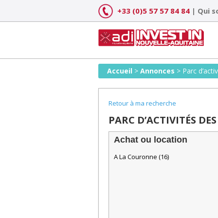
Skip
+33 (0)5 57 57 84 84
|
Qui 
to
content
Accueil
>
Annonces
>
Parc d’acti
Retour à ma recherche
PARC D’ACTIVITÉS DES 
Achat ou location
A La Couronne (16)