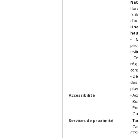
Nat
flo
fra
d'a
Une
hau
- M
pho
est
- C
rég
cons
- D
des
pluv
Accessibilité
- A
- Bo
- Po
- G
Services de proximité
- T
- Ca
CES