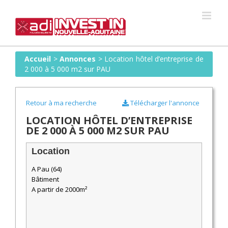
Skip
to
content
Accueil
>
Annonces
>
Location hôtel d’entreprise de
2 000 à 5 000 m2 sur PAU
Retour à ma recherche
Télécharger l'annonce
LOCATION HÔTEL D’ENTREPRISE
DE 2 000 À 5 000 M2 SUR PAU
Location
A Pau (64)
Bâtiment
A partir de 2000m²