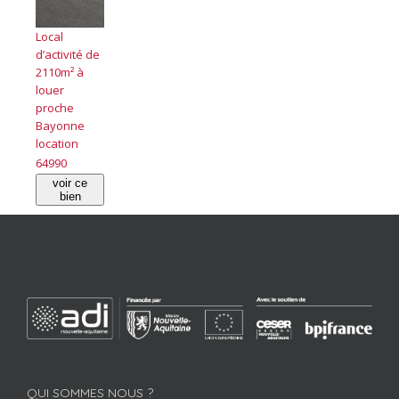
Local
d’activité de
2110m² à
louer
proche
Bayonne
location
64990
voir ce
bien
QUI SOMMES NOUS ?