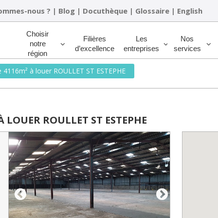
sommes-nous ?
|
Blog
|
Docuthèque
|
Glossaire
|
English
Rechercher
Choisir
Filières
Les
Nos
notre
d’excellence
entreprises
services
région
de 4116m² à louer ROULLET ST ESTEPHE
À LOUER ROULLET ST ESTEPHE