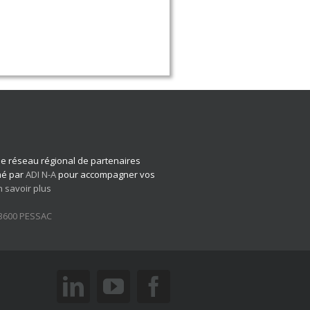
 le réseau régional de partenaires
imé par
ADI N-A
pour accompagner vos
n savoir plus
33600 PESSAC
linkedin
youtube
facebook