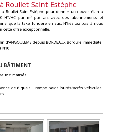
 à Roullet-Saint-Estèphe
² à Roullet-Saint-Estèphe pour donner un nouvel élan à
 38€ HT/HC par m² par an, avec des abonnements et
insi que la taxe foncière en sus. N'hésitez pas à nous
r cette offre exceptionnelle.
min d'ANGOULEME depuis BORDEAUX Bordure immédiate
a N10
DU BÂTIMENT
eaux climatisés
sence de 6 quais + rampe poids lourds/accès véhicules
ers