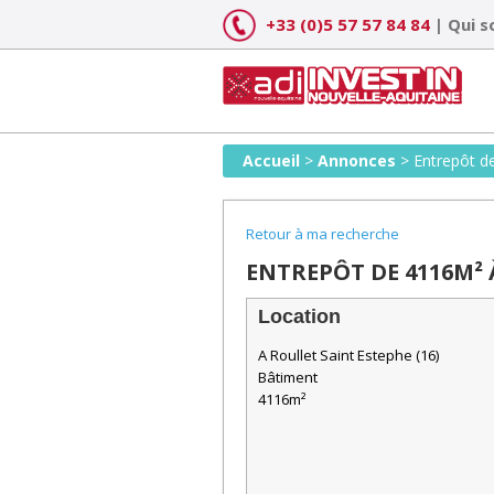
Skip
+33 (0)5 57 57 84 84
|
Qui 
to
content
Accueil
>
Annonces
>
Entrepôt 
Retour à ma recherche
ENTREPÔT DE 4116M² 
Location
A Roullet Saint Estephe (16)
Bâtiment
4116m²