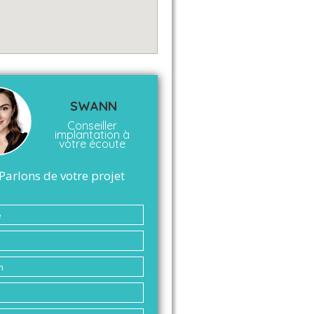
SWANN
Conseiller
implantation à
votre écoute
Parlons de votre projet