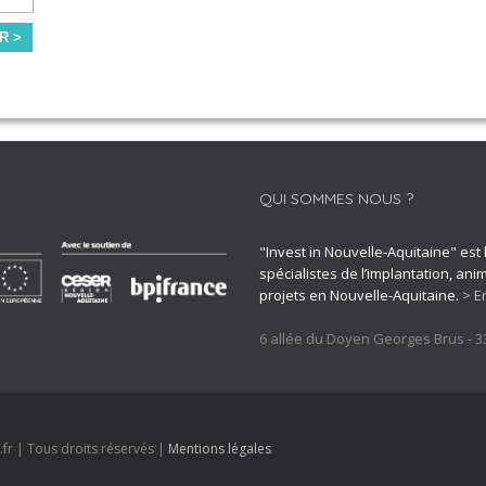
R >
QUI SOMMES NOUS ?
"Invest in Nouvelle-Aquitaine" est
spécialistes de l’implantation, an
projets en Nouvelle-Aquitaine.
> E
6 allée du Doyen Georges Brus - 
.fr | Tous droits réservés |
Mentions légales