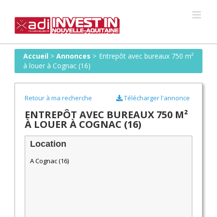
Skip
to
content
Accueil
>
Annonces
>
Entrepôt avec bureaux 750 m²
à louer à Cognac (16)
Retour à ma recherche
Télécharger l'annonce
ENTREPÔT AVEC BUREAUX 750 M²
À LOUER À COGNAC (16)
Location
A Cognac (16)