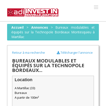
Skip
to
content
Accueil
>
Annonces
>
Bureaux modulables et
équipés sur la Technopole Bordeaux Montesquieu à
Martillac
Retour à ma recherche
Télécharger l'annonce
BUREAUX MODULABLES ET
ÉQUIPÉS SUR LA TECHNOPOLE
BORDEAUX...
Location
A Martillac (33)
Bureaux
A partir de 100m²