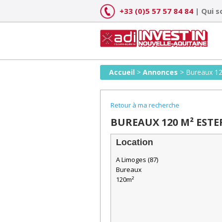
Skip
+33 (0)5 57 57 84 84
|
Qui 
to
content
Accueil
>
Annonces
>
Bureaux 12
Retour à ma recherche
BUREAUX 120 M² ESTE
Location
A Limoges (87)
Bureaux
120m²