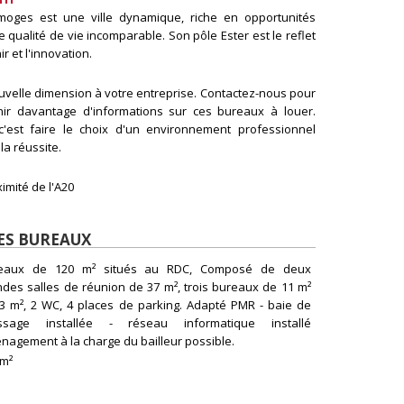
imoges est une ville dynamique, riche en opportunités
 qualité de vie incomparable. Son pôle Ester est le reflet
r et l'innovation.
velle dimension à votre entreprise. Contactez-nous pour
nir davantage d'informations sur ces bureaux à louer.
c'est faire le choix d'un environnement professionnel
la réussite.
imité de l'A20
ES BUREAUX
eaux de 120 m² situés au RDC, Composé de deux
ndes salles de réunion de 37 m², trois bureaux de 11 m²
13 m², 2 WC, 4 places de parking. Adapté PMR - baie de
ssage installée - réseau informatique installé
nagement à la charge du bailleur possible.
 m²