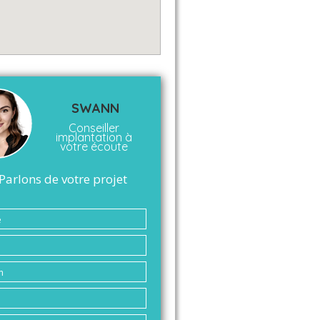
SWANN
Conseiller
implantation à
votre écoute
Parlons de votre projet