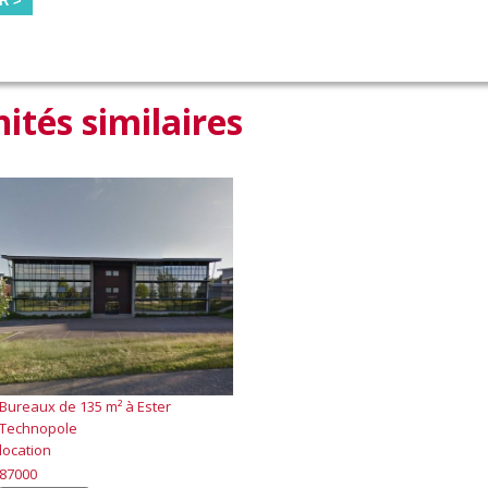
R >
ités similaires
Bureaux de 135 m² à Ester
Technopole
location
87000