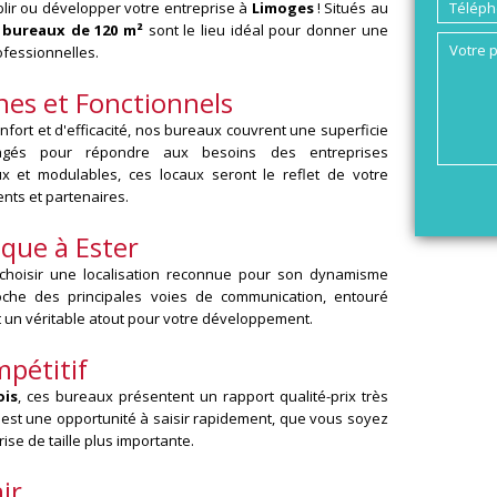
ablir ou développer votre entreprise à
Limoges
! Situés au
s
bureaux de 120 m²
sont le lieu idéal pour donner une
ofessionnelles.
es et Fonctionnels
fort et d'efficacité, nos bureaux couvrent une superficie
agés pour répondre aux besoins des entreprises
x et modulables, ces locaux seront le reflet de votre
nts et partenaires.
ique à Ester
t choisir une localisation reconnue pour son dynamisme
roche des principales voies de communication, entouré
t un véritable atout pour votre développement.
mpétitif
ois
, ces bureaux présentent un rapport qualité-prix très
'est une opportunité à saisir rapidement, que vous soyez
se de taille plus importante.
ir