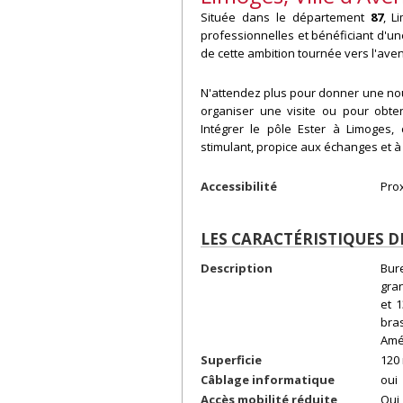
Située dans le département
87
, L
professionnelles et bénéficiant d'une
de cette ambition tournée vers l'aveni
N'attendez plus pour donner une nou
organiser une visite ou pour obte
Intégrer le pôle Ester à Limoges, 
stimulant, propice aux échanges et à 
Accessibilité
Prox
LES CARACTÉRISTIQUES D
Description
Bur
gra
et 
bra
Amé
Superficie
120
Câblage informatique
oui
Accès mobilité réduite
Oui