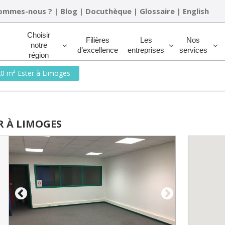
sommes-nous ?
|
Blog
|
Docuthèque
|
Glossaire
|
English
Rechercher
Choisir
Filières
Les
Nos
notre
d’excellence
entreprises
services
région
0 m² Ester à Limoges
R À LIMOGES