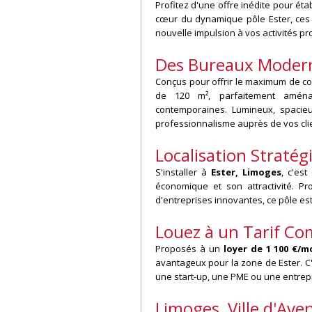
Profitez d'une offre inédite pour ét
cœur du dynamique pôle Ester, ce
nouvelle impulsion à vos activités pr
Des Bureaux Modern
Conçus pour offrir le maximum de con
de 120 m², parfaitement amén
contemporaines. Lumineux, spacieu
professionnalisme auprès de vos clie
Localisation Stratég
S'installer à
Ester, Limoges
, c'es
économique et son attractivité. P
d'entreprises innovantes, ce pôle es
Louez à un Tarif Co
Proposés à un
loyer de 1 100 €/m
avantageux pour la zone de Ester. C
une start-up, une PME ou une entrepri
Limoges, Ville d'Aven