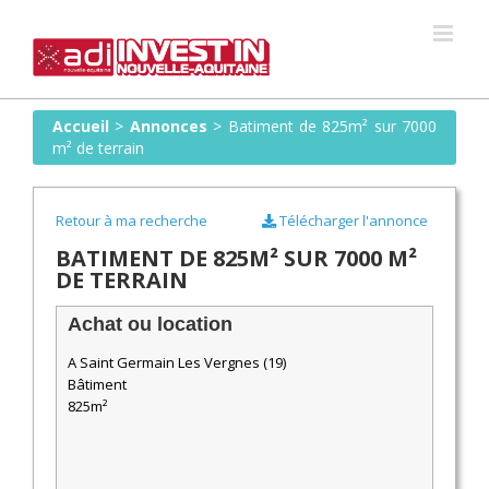
Skip
to
content
Accueil
>
Annonces
>
Batiment de 825m² sur 7000
m² de terrain
Retour à ma recherche
Télécharger l'annonce
BATIMENT DE 825M² SUR 7000 M²
DE TERRAIN
Achat ou location
A Saint Germain Les Vergnes (19)
Bâtiment
825m²