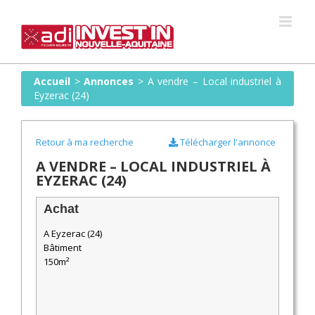
Skip
to
content
Accueil
>
Annonces
>
A vendre – Local industriel à
Eyzerac (24)
Retour à ma recherche
Télécharger l'annonce
A VENDRE – LOCAL INDUSTRIEL À
EYZERAC (24)
Achat
A Eyzerac (24)
Bâtiment
150m²