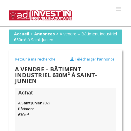
Skip
to
content
Accueil
>
Annonces
>
A vendre – Bâtiment industriel
630m² à Saint-Junien
Retour à ma recherche
Télécharger l'annonce
A VENDRE – BÂTIMENT
INDUSTRIEL 630M² À SAINT-
JUNIEN
Achat
A Saint Junien (87)
Bâtiment
630m²