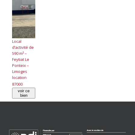
Local
d’activité de
590 m² –
Feytiat Le
Ponteix –
Limoges
location
87000
voir ce
bien