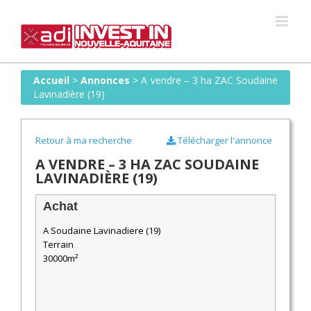
Skip
to
content
Accueil
>
Annonces
>
A vendre – 3 ha ZAC Soudaine
Lavinadière (19)
Retour à ma recherche
Télécharger l'annonce
A VENDRE – 3 HA ZAC SOUDAINE
LAVINADIÈRE (19)
Achat
A Soudaine Lavinadiere (19)
Terrain
30000m²