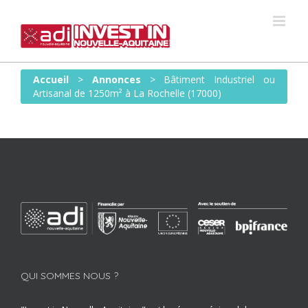
Skip
to
content
Accueil
>
Annonces
>
Bâtiment Industriel ou
Artisanal de 1250m² à La Rochelle (17000)
QUI SOMMES NOUS ?