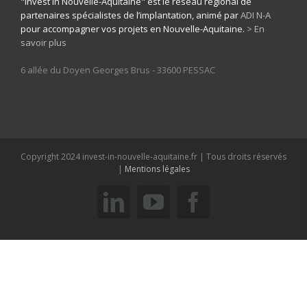
"Invest in Nouvelle-Aquitaine" est le réseau régional de
partenaires spécialistes de l’implantation, animé par
ADI N-A
pour accompagner vos projets en Nouvelle-Aquitaine.
> En
savoir plus
6 allée du Doyen Georges Brus - 33600 PESSAC
Copyright 2024 invest-in-nouvelle-aquitaine.fr | Tous droits réservés
|
Mentions légales
linkedin
youtube
facebook