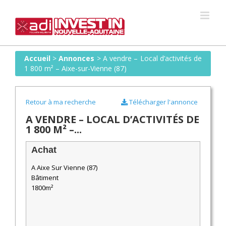
Skip
to
content
Accueil
>
Annonces
>
A vendre – Local d’activités de
1 800 m² – Aixe-sur-Vienne (87)
Retour à ma recherche
Télécharger l'annonce
A VENDRE – LOCAL D’ACTIVITÉS DE
1 800 M² –...
Achat
A Aixe Sur Vienne (87)
Bâtiment
1800m²