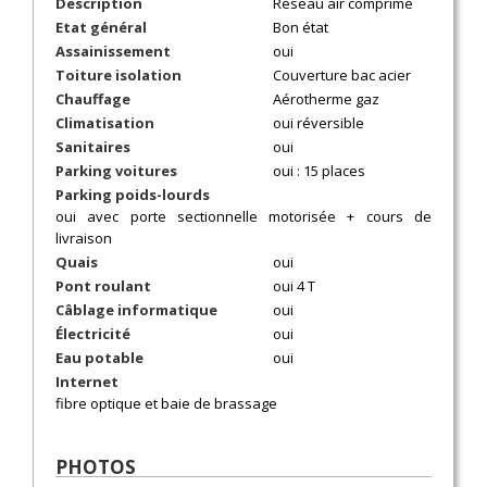
Description
Réseau air comprimé
Etat général
Bon état
Assainissement
oui
Toiture isolation
Couverture bac acier
Chauffage
Aérotherme gaz
Climatisation
oui réversible
Sanitaires
oui
Parking voitures
oui : 15 places
Parking poids-lourds
oui avec porte sectionnelle motorisée + cours de
livraison
Quais
oui
Pont roulant
oui 4 T
Câblage informatique
oui
Électricité
oui
Eau potable
oui
Internet
fibre optique et baie de brassage
PHOTOS