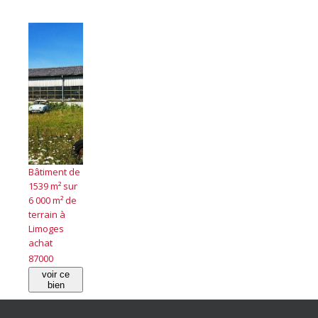
Bâtiment de
1539 m² sur
6 000 m² de
terrain à
Limoges
achat
87000
voir ce
bien