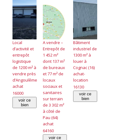
Local
A vendre –
Bâtiment
d’activité et
Entrepôt de
industriel de
entrepôt
1 452 m²
1300 m² à
logistique
dont 137 m²
louer à
de 1200 m² à
de bureaux
Cognac (16)
vendre près
et 77 m² de
achat-
d’Angoulême
locaux
location
achat
sociaux et
16130
sanitaires
16000
voir ce
sur terrain
bien
voir ce
de 3 302 m²
bien
à côté de
Pau (64)
achat
64160
voir ce