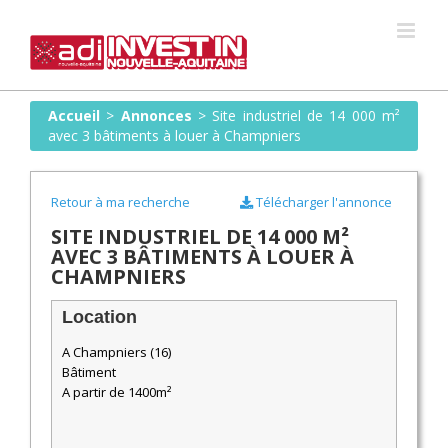
Skip
to
content
Accueil
>
Annonces
>
Site industriel de 14 000 m²
avec 3 bâtiments à louer à Champniers
Retour à ma recherche
Télécharger l'annonce
SITE INDUSTRIEL DE 14 000 M²
AVEC 3 BÂTIMENTS À LOUER À
CHAMPNIERS
Location
A Champniers (16)
Bâtiment
A partir de 1400m²