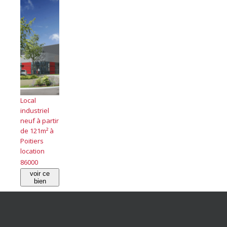
Local
industriel
neuf à partir
de 121m² à
Poitiers
location
86000
voir ce
bien