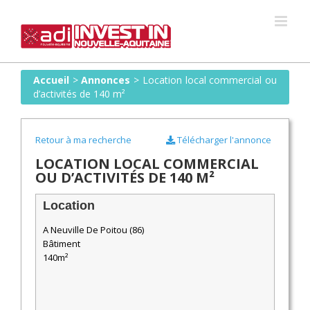
Skip
to
content
Accueil
>
Annonces
>
Location local commercial ou
d’activités de 140 m²
Retour à ma recherche
Télécharger l'annonce
LOCATION LOCAL COMMERCIAL
OU D’ACTIVITÉS DE 140 M²
Location
A Neuville De Poitou (86)
Bâtiment
140m²